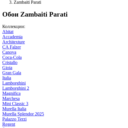
Zambaiti Parati
Обои Zambaiti Parati
Коллекции:
Abitat
Accademia
Architexture
CA Falzer
Canova
Coca-Cola
Cristallo
Gioia
Gran Gala
Italia
Lamborghini
Lamborghini 2
Magnifica
Marchesa
Mini Classic 3
Murella Italia
Murella Splendor 2025
Palazzo Terzi
Regent