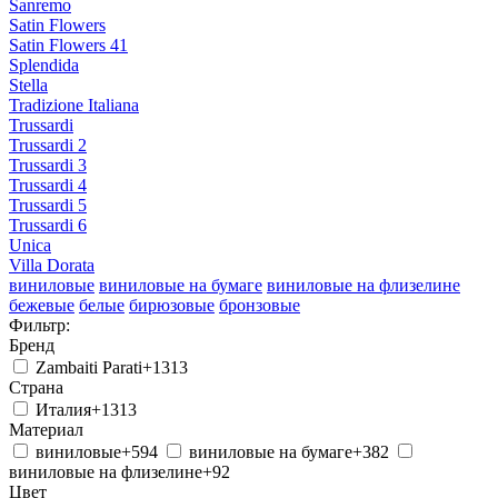
Sanremo
Satin Flowers
Satin Flowers 41
Splendida
Stella
Tradizione Italiana
Trussardi
Trussardi 2
Trussardi 3
Trussardi 4
Trussardi 5
Trussardi 6
Unica
Villa Dorata
виниловые
виниловые на бумаге
виниловые на флизелине
бежевые
белые
бирюзовые
бронзовые
еще ...
голубые
Фильтр:
желтые
зеленые
золотистые
коричневые
красные
оранжевые
Бренд
розовые
светло-желтые
светло-коричневые
серебристые
серые
синие
сиреневые
темно-серые
фиолетовые
Zambaiti Parati
+1313
черно-белые
черные
в коридор
в холл
для гостиной
для
Страна
детской
для кабинета
для кухни
для спальни
для столовой
Италия
+1313
универсальные
в полоску
геометрия
город
дамаск
Материал
однотонные
под бамбук
под дерево
под камень
под
виниловые
+594
виниловые на бумаге
+382
штукатурку
ромбы
с вензелями
с орнаментом
с растениями
с
виниловые на флизелине
+92
цветами
Цвет