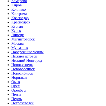
Кемерово
Киров
Колпино
Кострома
Краснодар
Красноярск
Курган
Курск
Липецк
Магнитогорск
Москва
Мурманск
Набережные Челны
Нижневартовск
Нижний Новгород
Новокузнецк
Новороссийск
Новосибирск
Норильск
Омск
Орел
Оренбург
Пенза
Пермь
Петрозаводск