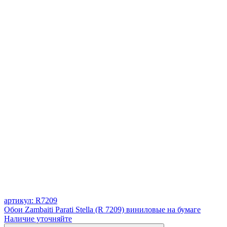
артикул: R7209
Обои Zambaiti Parati Stella (R 7209) виниловые на бумаге
Наличие уточняйте