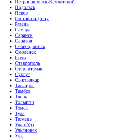
Петропавловск-Камчатский
Подольск
Псков
Ростов-на-Дону
Рязань
Самара
Саранск
Саратов
Северодвинск
Смоленск
Сочи
Ставрополь
Стерлитамак
Сургут
Сыктывкар
Таганрог
Тамбов
Тверь
Тольятти
Томск
Тула
Тюмень
Улан-Удэ
Ульяновск
Уфа