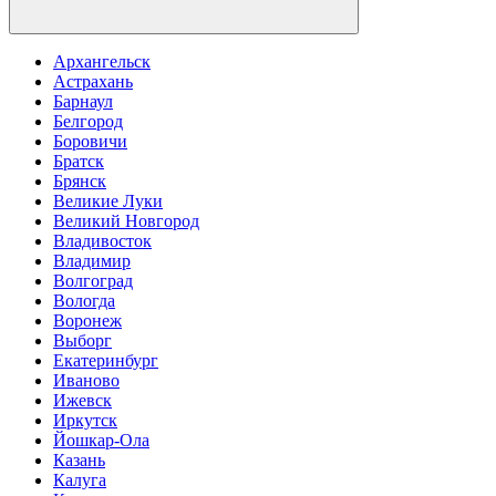
Архангельск
Астрахань
Барнаул
Белгород
Боровичи
Братск
Брянск
Великие Луки
Великий Новгород
Владивосток
Владимир
Волгоград
Вологда
Воронеж
Выборг
Екатеринбург
Иваново
Ижевск
Иркутск
Йошкар-Ола
Казань
Калуга