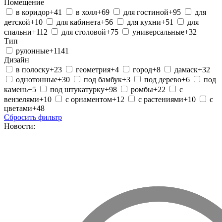
Помещение
в коридор
+41
в холл
+69
для гостиной
+95
для
детской
+10
для кабинета
+56
для кухни
+51
для
спальни
+112
для столовой
+75
универсальные
+32
Тип
рулонные
+1141
Дизайн
в полоску
+23
геометрия
+4
город
+8
дамаск
+32
однотонные
+30
под бамбук
+3
под дерево
+6
под
камень
+5
под штукатурку
+98
ромбы
+22
с
вензелями
+10
с орнаментом
+12
с растениями
+10
с
цветами
+48
Сбросить фильтр
Новости: