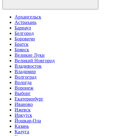
Архангельск
Астрахань
Барнаул
Белгород
Боровичи
Братск
Брянск
Великие Луки
Великий Новгород
Владивосток
Владимир
Волгоград
Вологда
Воронеж
Выборг
Екатеринбург
Иваново
Ижевск
Иркутск
Йошкар-Ола
Казань
Калуга