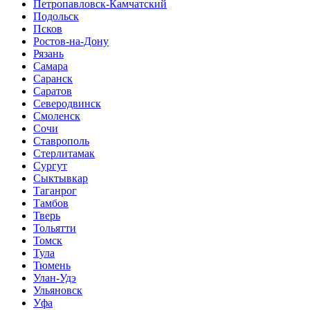
Петропавловск-Камчатский
Подольск
Псков
Ростов-на-Дону
Рязань
Самара
Саранск
Саратов
Северодвинск
Смоленск
Сочи
Ставрополь
Стерлитамак
Сургут
Сыктывкар
Таганрог
Тамбов
Тверь
Тольятти
Томск
Тула
Тюмень
Улан-Удэ
Ульяновск
Уфа