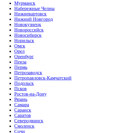
Мурманск
Набережные Челны
Нижневартовск
Нижний Новгород
Новокузнецк
Новороссийск
Новосибирск
Норильск
Омск
Орел
Оренбург
Пенза
Пермь
Петрозаводск
Петропавловск-Камчатский
Подольск
Псков
Ростов-на-Дону
Рязань
Самара
Саранск
Саратов
Северодвинск
Смоленск
Сочи