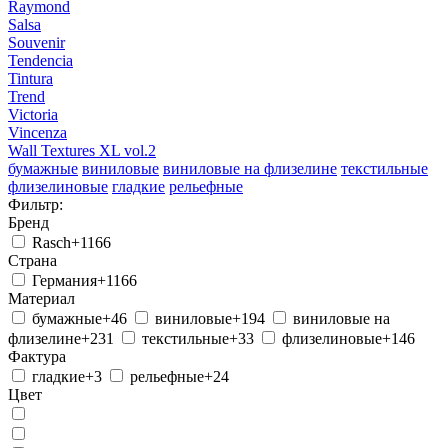
Raymond
Salsa
Souvenir
Tendencia
Tintura
Trend
Victoria
Vincenza
Wall Textures XL vol.2
бумажные
виниловые
виниловые на флизелине
текстильные
флизелиновые
гладкие
рельефные
еще ...
бежевые
Фильтр:
белые
бирюзовые
бордовые
голубые
желтые
зеленые
коричневые
Бренд
красные
оранжевые
под покраску
розовые
светло-желтые
светло-коричневые
серебристые
серые
синие
Rasch
+1166
сиреневые
темно-серые
фиолетовые
черно-белые
черные
Страна
бордюры
рулонные
абстрактные
в полоску
восточные
Германия
+1166
геометрия
город
дамаск
детские
однотонные
под камень
под
Материал
кирпич
под ткань
под штукатурку
ромбы
с животными
с
бумажные
+46
виниловые
+194
виниловые на
кругами
с мелким рисунком
с мульт-героями
с растениями
флизелине
+231
текстильные
+33
флизелиновые
+146
Фактура
гладкие
+3
рельефные
+24
Цвет