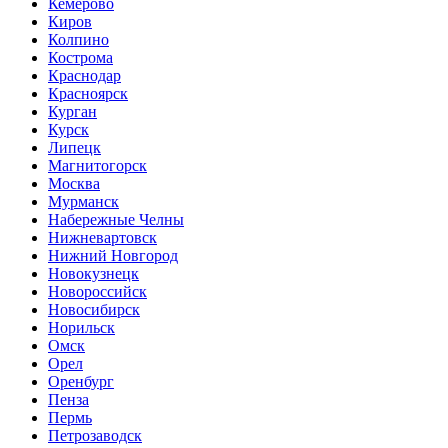
Кемерово
Киров
Колпино
Кострома
Краснодар
Красноярск
Курган
Курск
Липецк
Магнитогорск
Москва
Мурманск
Набережные Челны
Нижневартовск
Нижний Новгород
Новокузнецк
Новороссийск
Новосибирск
Норильск
Омск
Орел
Оренбург
Пенза
Пермь
Петрозаводск