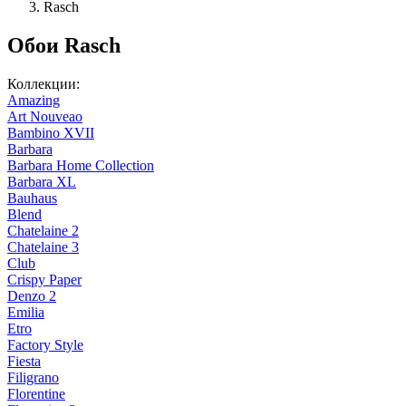
Rasch
Обои Rasch
Коллекции:
Amazing
Art Nouveao
Bambino XVII
Barbara
Barbara Home Collection
Barbara XL
Bauhaus
Blend
Chatelaine 2
Chatelaine 3
Club
Crispy Paper
Denzo 2
Emilia
Etro
Factory Style
Fiesta
Filigrano
Florentine