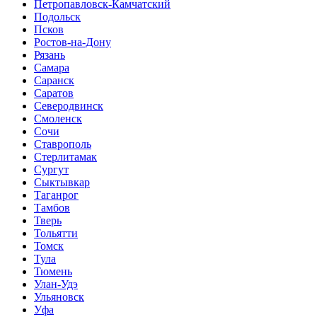
Петропавловск-Камчатский
Подольск
Псков
Ростов-на-Дону
Рязань
Самара
Саранск
Саратов
Северодвинск
Смоленск
Сочи
Ставрополь
Стерлитамак
Сургут
Сыктывкар
Таганрог
Тамбов
Тверь
Тольятти
Томск
Тула
Тюмень
Улан-Удэ
Ульяновск
Уфа