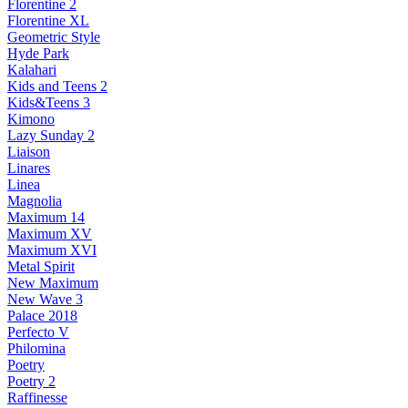
Florentine 2
Florentine XL
Geometric Style
Hyde Park
Kalahari
Kids and Teens 2
Kids&Teens 3
Kimono
Lazy Sunday 2
Liaison
Linares
Linea
Magnolia
Maximum 14
Maximum XV
Maximum XVI
Metal Spirit
New Maximum
New Wave 3
Palace 2018
Perfecto V
Philomina
Poetry
Poetry 2
Raffinesse