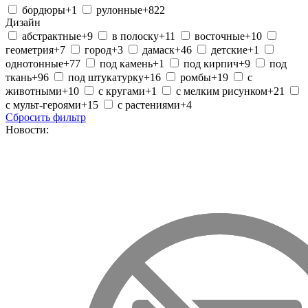
бордюры
+1
рулонные
+822
Дизайн
абстрактные
+9
в полоску
+11
восточные
+10
геометрия
+7
город
+3
дамаск
+46
детские
+1
однотонные
+77
под камень
+1
под кирпич
+9
под
ткань
+96
под штукатурку
+16
ромбы
+19
с
животными
+10
с кругами
+1
с мелким рисунком
+21
с мульт-героями
+15
с растениями
+4
Сбросить фильтр
Новости: