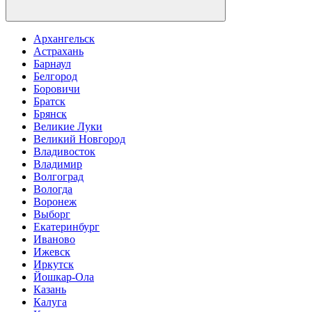
Архангельск
Астрахань
Барнаул
Белгород
Боровичи
Братск
Брянск
Великие Луки
Великий Новгород
Владивосток
Владимир
Волгоград
Вологда
Воронеж
Выборг
Екатеринбург
Иваново
Ижевск
Иркутск
Йошкар-Ола
Казань
Калуга