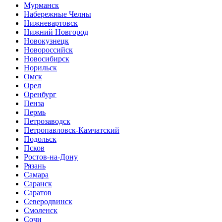
Мурманск
Набережные Челны
Нижневартовск
Нижний Новгород
Новокузнецк
Новороссийск
Новосибирск
Норильск
Омск
Орел
Оренбург
Пенза
Пермь
Петрозаводск
Петропавловск-Камчатский
Подольск
Псков
Ростов-на-Дону
Рязань
Самара
Саранск
Саратов
Северодвинск
Смоленск
Сочи