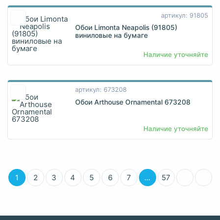
артикул: 91805
Обои Limonta Neapolis (91805)
виниловые на бумаге
Наличие уточняйте
артикул: 673208
Обои Arthouse Ornamental 673208
Наличие уточняйте
1
2
3
4
5
6
7
...
57