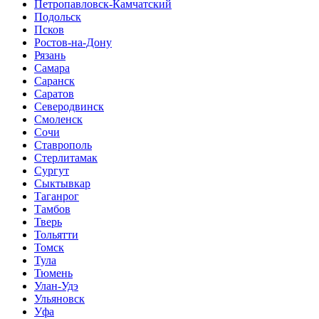
Петропавловск-Камчатский
Подольск
Псков
Ростов-на-Дону
Рязань
Самара
Саранск
Саратов
Северодвинск
Смоленск
Сочи
Ставрополь
Стерлитамак
Сургут
Сыктывкар
Таганрог
Тамбов
Тверь
Тольятти
Томск
Тула
Тюмень
Улан-Удэ
Ульяновск
Уфа