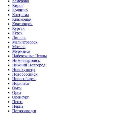
Кемерово
Киров
Колпино
Кострома
Краснодар
Красноярск
Курган
Курск
Липецк
Магнитогорск
Москва
Мурманск
Набережные Челны
Нижневартовск
Нижний Новгород
Новокузнецк
Новороссийск
Новосибирск
Норильск
Омск
Орел
Оренбург
Пенза
Пермь
Петрозаводск