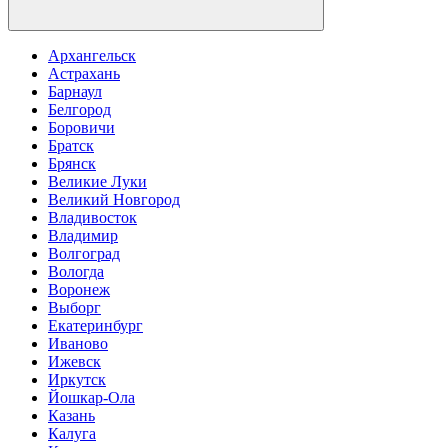
Архангельск
Астрахань
Барнаул
Белгород
Боровичи
Братск
Брянск
Великие Луки
Великий Новгород
Владивосток
Владимир
Волгоград
Вологда
Воронеж
Выборг
Екатеринбург
Иваново
Ижевск
Иркутск
Йошкар-Ола
Казань
Калуга