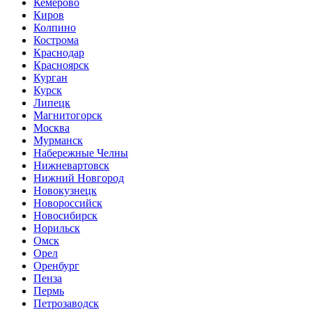
Кемерово
Киров
Колпино
Кострома
Краснодар
Красноярск
Курган
Курск
Липецк
Магнитогорск
Москва
Мурманск
Набережные Челны
Нижневартовск
Нижний Новгород
Новокузнецк
Новороссийск
Новосибирск
Норильск
Омск
Орел
Оренбург
Пенза
Пермь
Петрозаводск