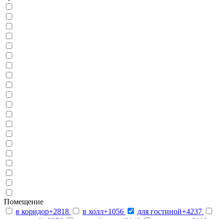
Помещение
в коридор
+2818
в холл
+1056
для гостиной
+4237