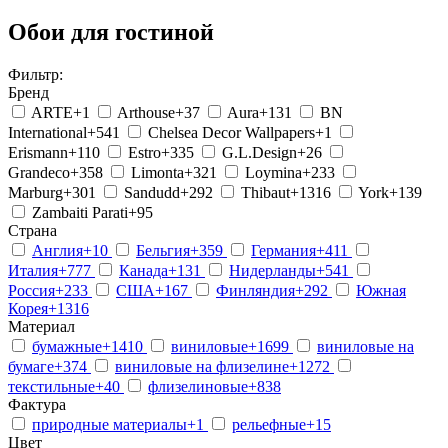
Обои для гостиной
Фильтр:
Бренд
ARTE
+1
Arthouse
+37
Aura
+131
BN
International
+541
Chelsea Decor Wallpapers
+1
Erismann
+110
Estro
+335
G.L.Design
+26
Grandeco
+358
Limonta
+321
Loymina
+233
Marburg
+301
Sandudd
+292
Thibaut
+1316
York
+139
Zambaiti Parati
+95
Страна
Англия
+10
Бельгия
+359
Германия
+411
Италия
+777
Канада
+131
Нидерланды
+541
Россия
+233
США
+167
Финляндия
+292
Южная
Корея
+1316
Материал
бумажные
+1410
виниловые
+1699
виниловые на
бумаге
+374
виниловые на флизелине
+1272
текстильные
+40
флизелиновые
+838
Фактура
природные материалы
+1
рельефные
+15
Цвет