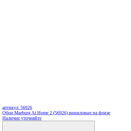
артикул: 56926
Обои Marburg At Home 2 (56926) виниловые на флизе
Наличие уточняйте