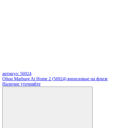
артикул: 56924
Обои Marburg At Home 2 (56924) виниловые на флизе
Наличие уточняйте