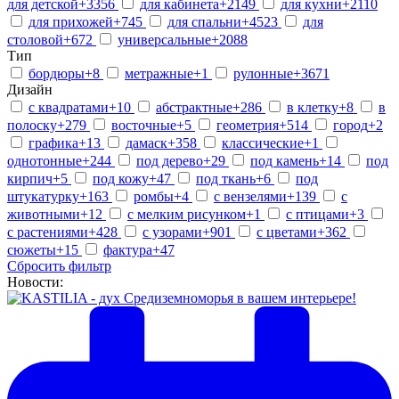
для детской
+3356
для кабинета
+2149
для кухни
+2110
для прихожей
+745
для спальни
+4523
для
столовой
+672
универсальные
+2088
Тип
бордюры
+8
метражные
+1
рулонные
+3671
Дизайн
c квадратами
+10
абстрактные
+286
в клетку
+8
в
полоску
+279
восточные
+5
геометрия
+514
город
+2
графика
+13
дамаск
+358
классические
+1
однотонные
+244
под дерево
+29
под камень
+14
под
кирпич
+5
под кожу
+47
под ткань
+6
под
штукатурку
+163
ромбы
+4
с вензелями
+139
с
животными
+12
с мелким рисунком
+1
с птицами
+3
с растениями
+428
с узорами
+901
с цветами
+362
сюжеты
+15
фактура
+47
Сбросить фильтр
Новости: