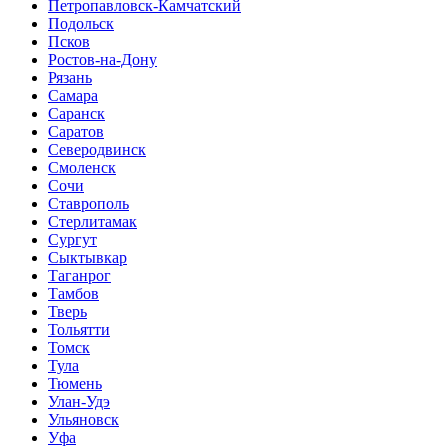
Петропавловск-Камчатский
Подольск
Псков
Ростов-на-Дону
Рязань
Самара
Саранск
Саратов
Северодвинск
Смоленск
Сочи
Ставрополь
Стерлитамак
Сургут
Сыктывкар
Таганрог
Тамбов
Тверь
Тольятти
Томск
Тула
Тюмень
Улан-Удэ
Ульяновск
Уфа