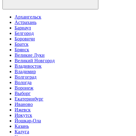
Архангельск
Астрахань
Барнаул
Белгород
Боровичи
Братск
Брянск
Великие Луки
Великий Новгород
Владивосток
Владимир
Волгоград
Вологда
Воронеж
Выборг
Екатеринбург
Иваново
Ижевск
Иркутск
Йошкар-Ола
Казань
Калуга