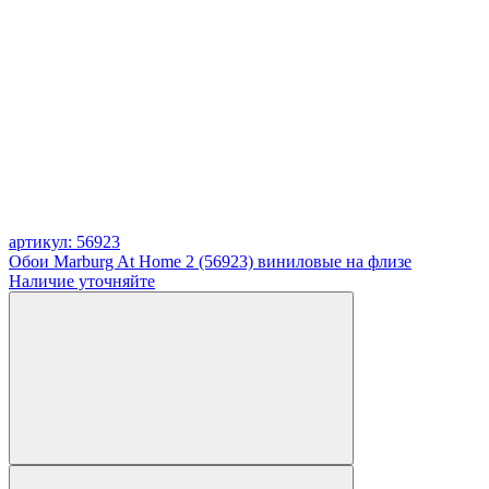
артикул: 56923
Обои Marburg At Home 2 (56923) виниловые на флизе
Наличие уточняйте