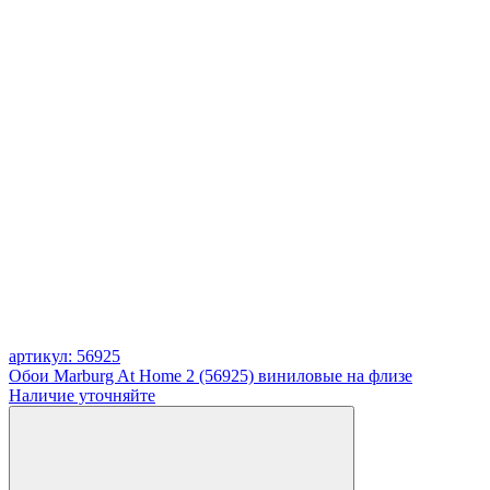
артикул: 56925
Обои Marburg At Home 2 (56925) виниловые на флизе
Наличие уточняйте