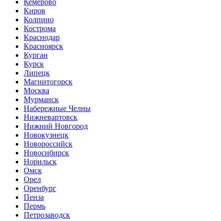
Кемерово
Киров
Колпино
Кострома
Краснодар
Красноярск
Курган
Курск
Липецк
Магнитогорск
Москва
Мурманск
Набережные Челны
Нижневартовск
Нижний Новгород
Новокузнецк
Новороссийск
Новосибирск
Норильск
Омск
Орел
Оренбург
Пенза
Пермь
Петрозаводск