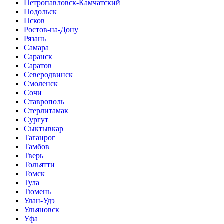
Петропавловск-Камчатский
Подольск
Псков
Ростов-на-Дону
Рязань
Самара
Саранск
Саратов
Северодвинск
Смоленск
Сочи
Ставрополь
Стерлитамак
Сургут
Сыктывкар
Таганрог
Тамбов
Тверь
Тольятти
Томск
Тула
Тюмень
Улан-Удэ
Ульяновск
Уфа