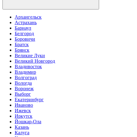
Архангельск
Астрахань
Барнаул
Белгород
Боровичи
Братск
Брянск
Великие Луки
Великий Новгород
Владивосток
Владимир
Волгоград
Вологда
Воронеж
Выборг
Екатеринбург
Иваново
Ижевск
Иркутск
Йошкар-Ола
Казань
Калуга