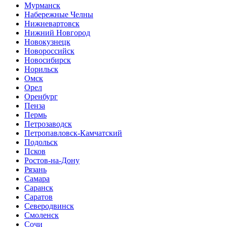
Мурманск
Набережные Челны
Нижневартовск
Нижний Новгород
Новокузнецк
Новороссийск
Новосибирск
Норильск
Омск
Орел
Оренбург
Пенза
Пермь
Петрозаводск
Петропавловск-Камчатский
Подольск
Псков
Ростов-на-Дону
Рязань
Самара
Саранск
Саратов
Северодвинск
Смоленск
Сочи