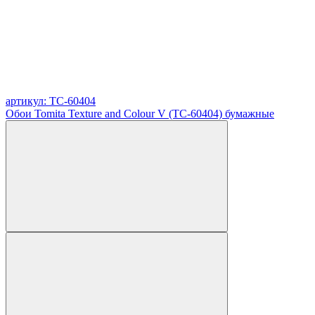
артикул: TC-60404
Обои Tomita Texture and Colour V (TC-60404) бумажные