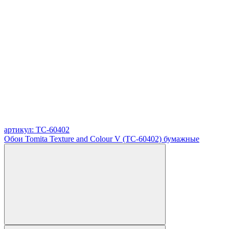
артикул: TC-60402
Обои Tomita Texture and Colour V (TC-60402) бумажные