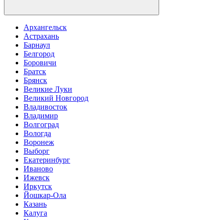
Архангельск
Астрахань
Барнаул
Белгород
Боровичи
Братск
Брянск
Великие Луки
Великий Новгород
Владивосток
Владимир
Волгоград
Вологда
Воронеж
Выборг
Екатеринбург
Иваново
Ижевск
Иркутск
Йошкар-Ола
Казань
Калуга