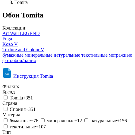
Tomita
Обои Tomita
Коллекции:
Art Wall LEGEND
Fuga
Kozo V
Texture and Colour V
бумажные
минеральные
натуральные
текстильные
метражные
фотообои/панно
Инструкция Tomita
Фильтр:
Бренд
Tomita
+351
Страна
Япония
+351
Материал
бумажные
+76
минеральные
+12
натуральные
+156
текстильные
+107
Тип