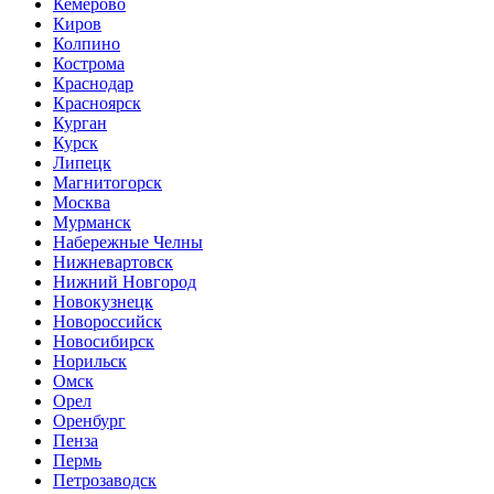
Кемерово
Киров
Колпино
Кострома
Краснодар
Красноярск
Курган
Курск
Липецк
Магнитогорск
Москва
Мурманск
Набережные Челны
Нижневартовск
Нижний Новгород
Новокузнецк
Новороссийск
Новосибирск
Норильск
Омск
Орел
Оренбург
Пенза
Пермь
Петрозаводск