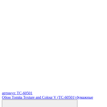
артикул: TC-60501
Обои Tomita Texture and Colour V (TC-60501) бумажные