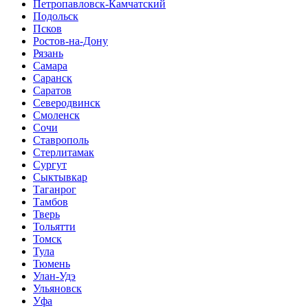
Петропавловск-Камчатский
Подольск
Псков
Ростов-на-Дону
Рязань
Самара
Саранск
Саратов
Северодвинск
Смоленск
Сочи
Ставрополь
Стерлитамак
Сургут
Сыктывкар
Таганрог
Тамбов
Тверь
Тольятти
Томск
Тула
Тюмень
Улан-Удэ
Ульяновск
Уфа