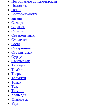
Петропавловск-Камчатский
Подольск
Псков
Ростов-на-Дону
Рязань
Самара
Саранск
Саратов
Северодвинск
Смоленск
Сочи
Ставрополь
Стерлитамак
Сургут
Сыктывкар
Таганрог
Тамбов
Тверь
Тольятти
Томск
Тула
Тюмень
Улан-Удэ
Ульяновск
Уфа