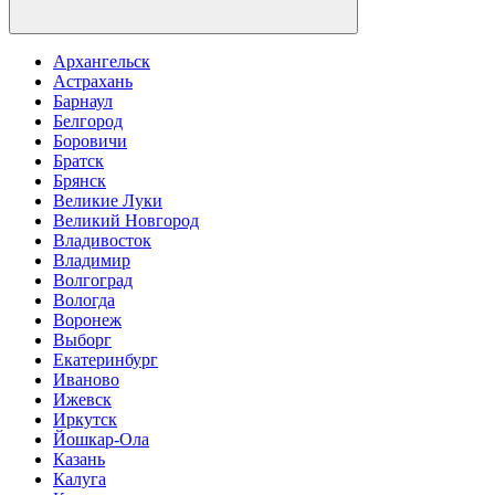
Архангельск
Астрахань
Барнаул
Белгород
Боровичи
Братск
Брянск
Великие Луки
Великий Новгород
Владивосток
Владимир
Волгоград
Вологда
Воронеж
Выборг
Екатеринбург
Иваново
Ижевск
Иркутск
Йошкар-Ола
Казань
Калуга