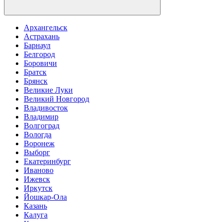
Архангельск
Астрахань
Барнаул
Белгород
Боровичи
Братск
Брянск
Великие Луки
Великий Новгород
Владивосток
Владимир
Волгоград
Вологда
Воронеж
Выборг
Екатеринбург
Иваново
Ижевск
Иркутск
Йошкар-Ола
Казань
Калуга