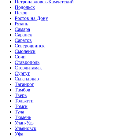
Петропавловск-Камчатский
Подольск
Псков
Ростов-на-Дону
Рязань
Самара
Саранск
Саратов
Северодвинск
Смоленск
Сочи
Ставрополь
Стерлитамак
Сургут
Сыктывкар
Таганрог
Тамбов
Тверь
Тольятти
Томск
Тула
Тюмень
Улан-Удэ
Ульяновск
Уфа