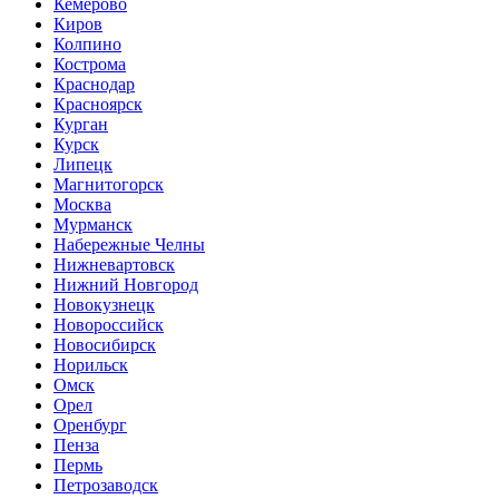
Кемерово
Киров
Колпино
Кострома
Краснодар
Красноярск
Курган
Курск
Липецк
Магнитогорск
Москва
Мурманск
Набережные Челны
Нижневартовск
Нижний Новгород
Новокузнецк
Новороссийск
Новосибирск
Норильск
Омск
Орел
Оренбург
Пенза
Пермь
Петрозаводск