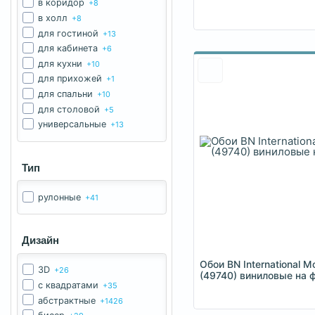
в коридор
+8
в холл
+8
для гостиной
+13
для кабинета
+6
для кухни
+10
для прихожей
+1
для спальни
+10
для столовой
+5
универсальные
+13
Тип
рулонные
+41
Дизайн
Обои BN International M
3D
+26
(49740) виниловые на 
c квадратами
+35
абстрактные
+1426