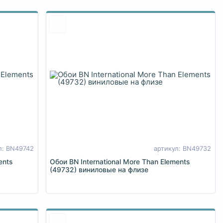
л: BN49742
артикул: BN49732
ents
Обои BN International More Than Elements
(49732) виниловые на флизе