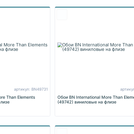
артикул: BN49731
артику
ore Than Elements
Обои BN International More Than Elem
флизе
(49742) виниловые на флизе