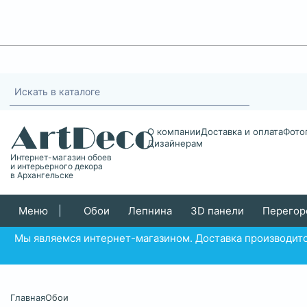
О компании
Доставка и оплата
Фото
Дизайнерам
Интернет-магазин обоев
и интерьерного декора
в Архангельске
Меню
|
Обои
Лепнина
3D панели
Перегор
Мы являемся интернет-магазином. Доставка производитс
Главная
Обои