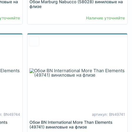
ловые на
Обои Marburg Nabucco (58028) виниловые на
флизе
уточняйте
Наличие уточняйте
л: BN49744
артикул: BN49741
ents
Обои BN International More Than Elements
(49741) виниловые на флизе