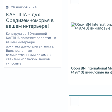
ромбы
+441
с вензелями
26 ноября 2024
+264
с животными
+380
KASTILIA - дух
с картами
+11
Средиземноморья в
с квадратами
+24
вашем интерьере!
с кругами
+28
Конструктор 3D-панелей
с мелким рисунком
+756
KASTILIA поможет воплотить в
с мульт-героями
+15
вашем интерьере
с надписями
+63
архитектурную элегантность.
с орнаментом
+144
Вдохновленные
величественными арками и
с птицами
+126
стенами испанских замков,
с растениями
+2509
гипсовые...
с узорами
+1776
Обои BN International M
(49743) виниловые на 
с цветами
+2307
сюжеты
+259
фактура
+756