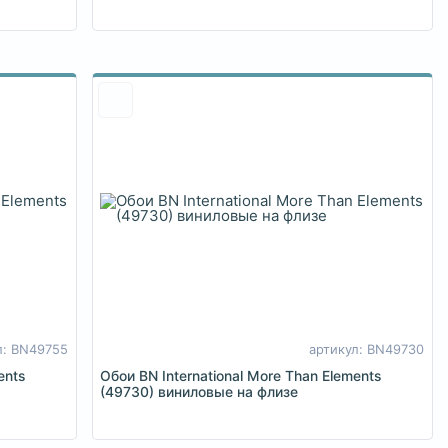
л: BN49755
артикул: BN49730
ents
Обои BN International More Than Elements
(49730) виниловые на флизе