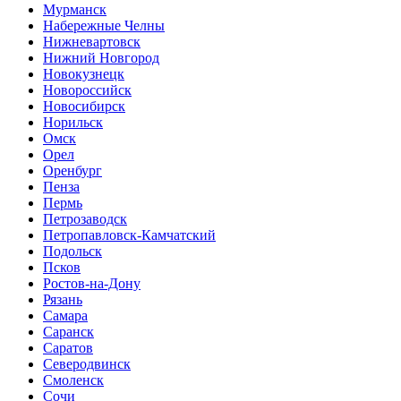
Мурманск
Набережные Челны
Нижневартовск
Нижний Новгород
Новокузнецк
Новороссийск
Новосибирск
Норильск
Омск
Орел
Оренбург
Пенза
Пермь
Петрозаводск
Петропавловск-Камчатский
Подольск
Псков
Ростов-на-Дону
Рязань
Самара
Саранск
Саратов
Северодвинск
Смоленск
Сочи