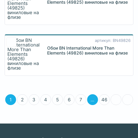
Elements (49825) виниловые на флизе
артикул: BN49826
Обои BN International More Than
Elements (49826) виниловые на флизе
1
2
3
4
5
6
7
...
46