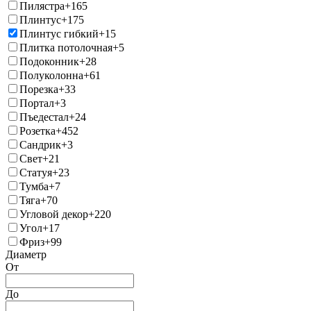
Пилястра
+165
Плинтус
+175
Плинтус гибкий
+15
Плитка потолочная
+5
Подоконник
+28
Полуколонна
+61
Порезка
+33
Портал
+3
Пъедестал
+24
Розетка
+452
Сандрик
+3
Свет
+21
Статуя
+23
Тумба
+7
Тяга
+70
Угловой декор
+220
Угол
+17
Фриз
+99
Диаметр
От
До