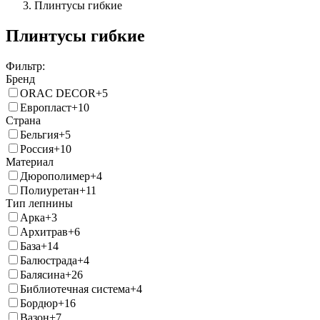
Плинтусы гибкие
Плинтусы гибкие
Фильтр:
Бренд
ORAC DECOR
+5
Европласт
+10
Страна
Бельгия
+5
Россия
+10
Материал
Дюрополимер
+4
Полиуретан
+11
Тип лепнины
Арка
+3
Архитрав
+6
База
+14
Балюстрада
+4
Балясина
+26
Библиотечная система
+4
Бордюр
+16
Вазон
+7