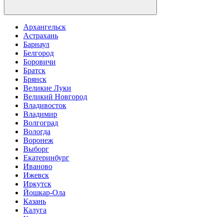
Архангельск
Астрахань
Барнаул
Белгород
Боровичи
Братск
Брянск
Великие Луки
Великий Новгород
Владивосток
Владимир
Волгоград
Вологда
Воронеж
Выборг
Екатеринбург
Иваново
Ижевск
Иркутск
Йошкар-Ола
Казань
Калуга