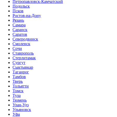
Петропавловск-Камчатский
Подольск
Псков
Ростов-на-Дону
Рязань
Самара
Саранск
Саратов
Северодвинск
Смоленск
Сочи
Ставрополь
Стерлитамак
Сургут
Сыктывкар
Таганрог
Тамбов
Тверь
Тольятти
Томск
Тула
Тюмень
Улан-Удэ
Ульяновск
Уфа