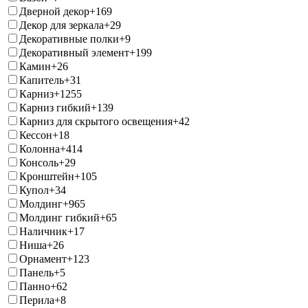
Дверной декор
+169
Декор для зеркала
+29
Декоративные полки
+9
Декоративный элемент
+199
Камин
+26
Капитель
+31
Карниз
+1255
Карниз гибкий
+139
Карниз для скрытого освещения
+42
Кессон
+18
Колонна
+414
Консоль
+29
Кронштейн
+105
Купол
+34
Молдинг
+965
Молдинг гибкий
+65
Наличник
+17
Ниша
+26
Орнамент
+123
Панель
+5
Панно
+62
Перила
+8