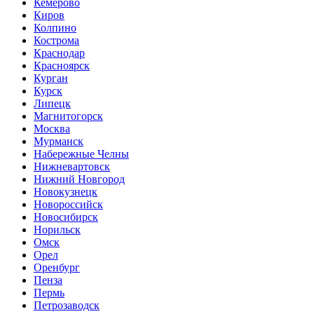
Кемерово
Киров
Колпино
Кострома
Краснодар
Красноярск
Курган
Курск
Липецк
Магнитогорск
Москва
Мурманск
Набережные Челны
Нижневартовск
Нижний Новгород
Новокузнецк
Новороссийск
Новосибирск
Норильск
Омск
Орел
Оренбург
Пенза
Пермь
Петрозаводск